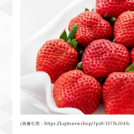
https://kajitsuen.shop/?pid=157762045
(画像引用：
)