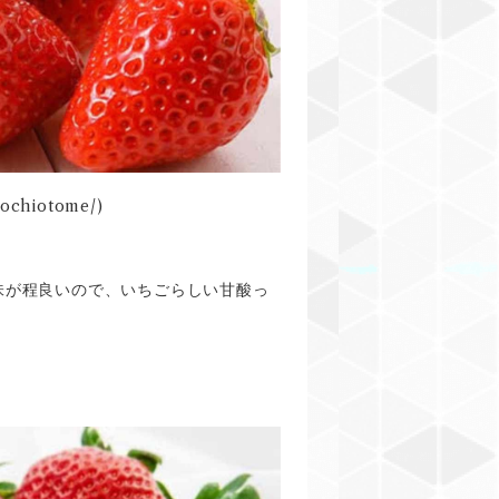
tochiotome/)
味が程良いので、いちごらしい甘酸っ