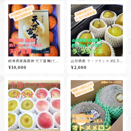
岐阜県産高級柿 天下富舞(てん
山形県産 ラ・フランス 約1.5k
かふぶ) 約3.5kg 10-15玉入 希
g 5-7玉入 贈答用黒箱入
¥10,000
¥2,000
少