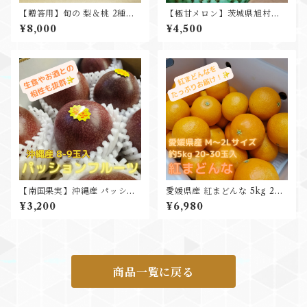
【贈答用】旬の 梨＆桃 2種詰
【極甘メロン】茨城県旭村産
合せ ギフト 贈り物
オトメメロン”特秀以上” 2玉
¥8,000
¥4,500
化粧箱入 糖度16度以上 父の日
ギフト プレゼント 贈り物
【南国果実】沖縄産 パッショ
愛媛県産 紅まどんな 5kg 20-
ンフルーツ 1箱8-10玉入 L-3
30玉入
¥3,200
¥6,980
L
商品一覧に戻る