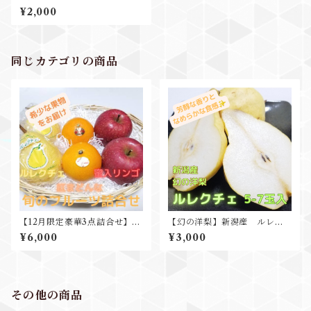
g 5-7玉入 贈答用黒箱入
¥2,000
同じカテゴリの商品
【12月限定豪華3点詰合せ】紅
【幻の洋梨】新潟産 ルレク
まどんな ルレクチェ 蜜入りリ
チェ 5-7玉入 2kg ギフト お歳
¥6,000
¥3,000
ンゴ 豪華3点セット
暮 プレゼント 洋ナシ 梨
その他の商品