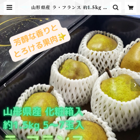
山形県産 ラ・フランス 約1.5kg 5-
7玉入 贈答用黒箱入 | ふるさとのか
ほり