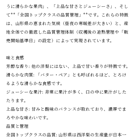
うに滑らかな果肉」、「上品な甘さとジューシーさ」、そし
て**「全国トップクラスの品質管理」**です。これらの特徴
は、山形県の恵まれた気候（昼夜の寒暖差が大きい）と、産
地全体での徹底した品質管理体制（収穫後の追熟管理や「販
売開始基準日」の設定）によって実現されています。
味と食感
芳醇な香り: 他の洋梨にはない、上品で甘い香りが特徴です。
滑らかな肉質: 「バター・ペア」とも呼ばれるほど、とろけ
るような滑らかな食感です。
ジューシーな果汁: 非常に果汁が多く、口の中に果汁がした
たります。
上品な甘さ: 甘みと酸味のバランスが取れており、濃厚でま
ろやかな味わいです。
品質と管理
全国トップクラスの品質: 山形県は西洋梨の生産量が日本一