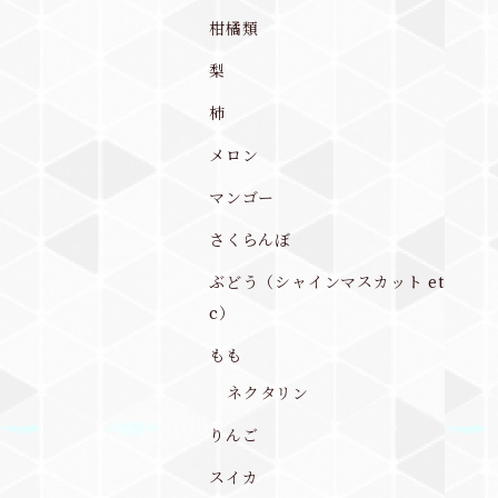
柑橘類
梨
柿
メロン
マンゴー
さくらんぼ
ぶどう（シャインマスカット et
c）
もも
ネクタリン
りんご
スイカ