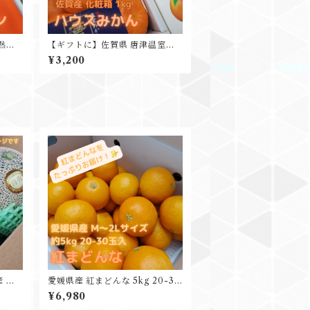
熟デ
【ギフトに】佐賀県 唐津温室み
 ギフ
かん 1箱1kg 約12玉入 ハウスみか
¥3,200
ん
 オ
愛媛県産 紅まどんな 5kg 20-30
化粧箱
玉入
¥6,980
フト