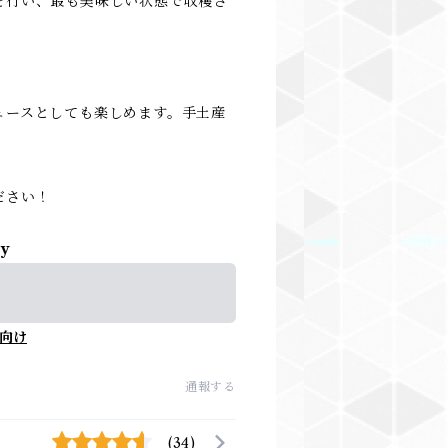
を行い、最も美味しい状態で収穫さ
ュースとしても楽しめます。手土産
ださい！
ly
向け
通報する
(34)