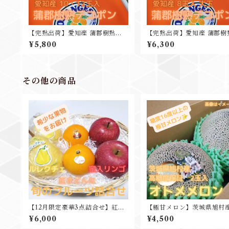
【完熟出荷】愛知産 蒲郡樹熟デ
【完熟出荷】愛知産 蒲郡樹
コポン 3kg10-12玉入 高糖度
コポン 3kg7-8玉入 高糖度
¥5,800
¥6,300
ト 贈り物
その他の商品
【12月限定豪華3点詰合せ】紅ま
【極甘メロン】茨城県旭村産
どんな ルレクチェ 蜜入りリンゴ
トメメロン”特秀以上” 2玉 
¥6,000
¥4,500
豪華3点セット
入 糖度16度以上 父の日 ギ