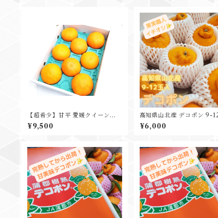
【超希少】甘平 愛媛クイーンス
高知県山北産 デコポン 9-1
プラッシュ 特秀品 ４L 8玉 3㎏
約3kg
¥9,500
¥6,000