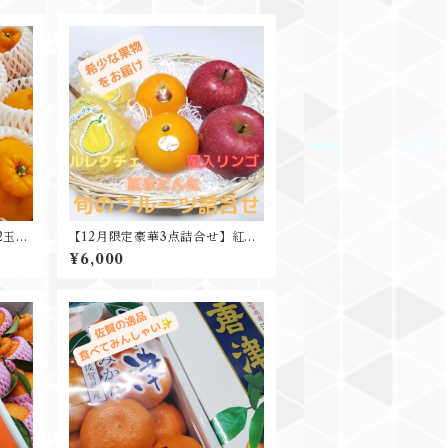
2玉入
【12月限定豪華3点詰合せ】紅ま
どんな ルレクチェ 蜜入りリンゴ
¥6,000
豪華3点セット