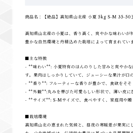
商品名：【絶品】高知県山北産 小夏 5kg S-M 35-50
高知県山北産の小夏は、香り高く、爽やかな味わいが
豊かな自然環境と丹精込めた栽培によって育まれてい
■主な特徴
- **味わい**: 小夏特有のほんのりした甘みと爽や
す。果肉はしっかりしていて、ジューシーな果汁が口
- **香り**: フルーティーな香りが豊かで、食欲をそ
- **外観**:丸みを帯びた可愛らしい形状で、薄い皮
- **サイズ**: S-Mサイズで、食べやすく、家庭用
■栽培環境
高知県山北の恵まれた気候と、昼夜の寒暖差が果実に