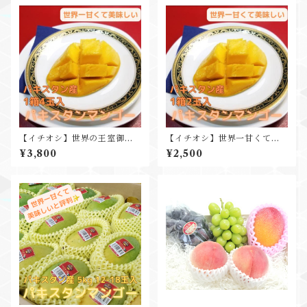
用 かき氷ソースにも
【イチオシ】世界の王室御用
【イチオシ】世界一甘くて美
達 世界一美味しい パキスタン
味しいパキスタンマンゴー 2玉
¥3,800
¥2,500
マンゴー4玉入 糖度20度以上
入 糖度20度以上 化粧箱入
化粧箱入