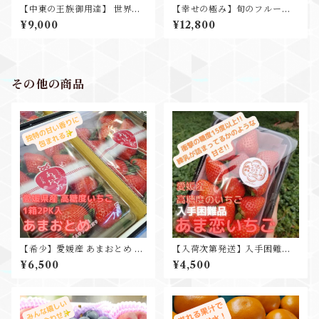
【中東の王族御用達】 世界一
【幸せの極み】旬のフルーツ
甘くて美味しい パキスタンマ
オールスターセット お中元 贈
¥9,000
¥12,800
ンゴー1箱5㎏12-18玉入 糖度2
答用 ギフト プレゼント
0度以上
その他の商品
【希少】愛媛産 あまおとめ 2p
【入荷次第発送】入手困難品
k入 寒締め栽培 高糖度いちご
愛媛産 あま恋いちご 1pk入 糖
¥6,500
¥4,500
度19度計測 ギフト プレゼント
贈り物 出産祝