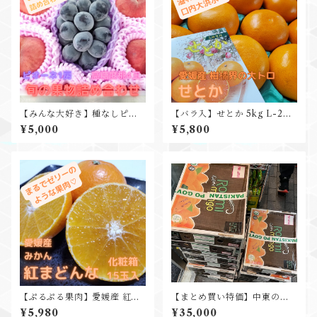
【みんな大好き】種なしピオ
【バラ入】せとか 5kg L-2L
ーネ&高糖度桃 詰合せセット
約20入 家庭用に
¥5,000
¥5,800
お中元 残暑見舞い ギフトプレ
ゼントに
【ぷるぷる果肉】愛媛産 紅ま
【まとめ買い特価】中東の王
どんな 化粧箱3kg15-16玉入
室御用達 世界一甘くて美味し
¥5,980
¥35,000