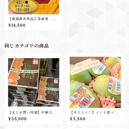
【最高級赤秀品】宮崎産 太
陽のタマゴ 4L2玉 化粧箱
¥14,500
入 ギフト プレゼント 贈
り物
同じカテゴリの商品
【まとめ買い特価】中東の王
【オススメ！】インド産マン
室御用達 世界一甘くて美味し
ゴー ケサール種 1箱約1.5kg 5
¥35,000
¥3,500
い パキスタンマンゴー20㎏(5
-6玉入
㎏×4箱) 糖度20度以上 業務