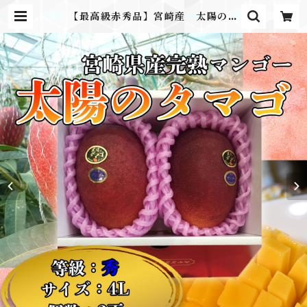
【最高級赤秀品】宮崎産 太陽のタ
マゴ 4L2玉 化粧箱入 ギフト
プレゼント 贈り物 | ふるさとのか
ほり