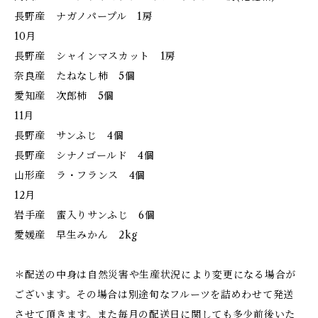
長野産 ナガノパープル 1房
10月
長野産 シャインマスカット 1房
奈良産 たねなし柿 5個
愛知産 次郎柿 5個
11月
長野産 サンふじ 4個
長野産 シナノゴールド 4個
山形産 ラ・フランス 4個
12月
岩手産 蜜入りサンふじ 6個
愛媛産 早生みかん 2kg
＊配送の中身は自然災害や生産状況により変更になる場合が
ございます。その場合は別途旬なフルーツを詰めわせて発送
させて頂きます。また毎月の配送日に関しても多少前後いた