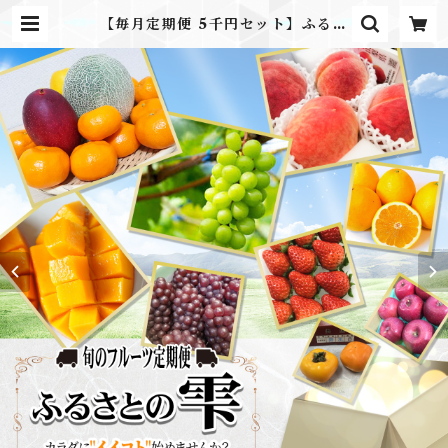
【毎月定期便 5千円セット】ふるさ
との雫 ~季節の高級フルーツ詰合
せセット~ | ふるさとのかほり