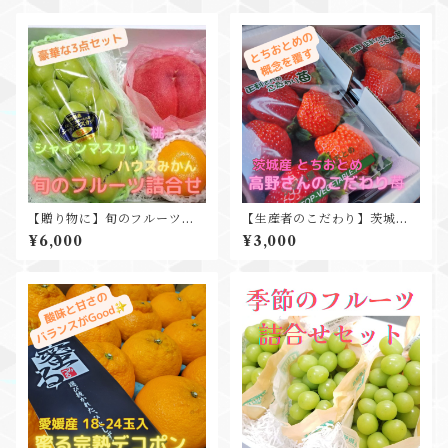
【贈り物に】旬のフルーツ詰
【生産者のこだわり】茨城産
合せ3点セット シャインマス
高野正利さんのとちおとめ 1箱
¥6,000
¥3,000
カット 桃 ハウスみかん
2PK入
ギフト プレゼント 贈答
用 お中元