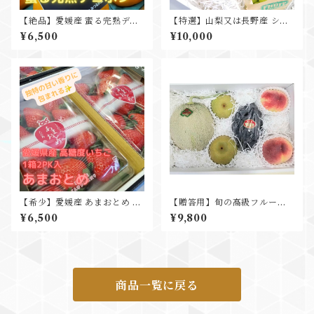
【絶品】愛媛産 蜜る完熟デコ
【特選】山梨又は長野産 シャ
ポン 18-24玉入 約5kg
インマスカット 秀品 3房 化粧
¥6,500
¥10,000
箱込 ギフト プレゼント 贈答品
【希少】愛媛産 あまおとめ 2p
【贈答用】旬の高級フルーツ
k入 寒締め栽培 高糖度いちご
詰め合わせ ～菊～
¥6,500
¥9,800
商品一覧に戻る