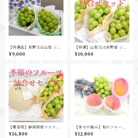
【特選品】長野又は山梨 シャ
【特選】山梨又は長野産 シャ
インマスカット 秀品 2房 化粧
インマスカット 秀品 3房 化粧
¥9,000
¥10,000
箱 ギフト プレゼント 贈
箱込 ギフト プレゼント 贈答品
り物 お中元
【贈答用】静岡県産マスクメ
【幸せの極み】旬のフルーツ
ロン＆シャインマスカット2
オールスターセット お中元 贈
¥16,800
¥12,800
房 ギフト プレゼント 贈
答用 ギフト プレゼント