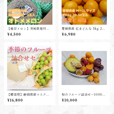
【極甘メロン】茨城県旭村産
愛媛県産 紅まどんな 5kg 20-
オトメメロン”特秀以上” 2玉
30玉入
¥4,500
¥6,980
化粧箱入 糖度16度以上 父の日
ギフト プレゼント 贈り物
【贈答用】静岡県産マスクメ
旬のフルーツ詰合せ～10000
ロン＆シャインマスカット2
円分お任せセット～
¥16,800
¥10,000
房 ギフト プレゼント 贈
り物