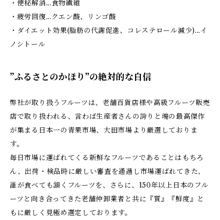
・便秘解消...食物繊維
・疲労回復...クエン酸、リンゴ酸
・ダイエット効果(脂肪の代謝促進、コレステロール減少)...イ
ノシトール
”ふるさとのかほり”の絶対的な自信
弊社が取り扱うフルーツは、老舗百貨店様や高級フルーツ販売
店で取り扱われる、言わば生産者さんの誇りと魂の最高傑作
が集まる日本一の青果市場、大田市場より厳選しておりま
す。
毎日市場に運ばれてくる新鮮なフルーツであることはもちろ
ん、出荷・検品時に厳しい審査を通過し市場運ばれてきた、
誰が食べても頷くフルーツを、さらに、150年以上日本のフル
ーツと向き合ってきた老舗仲卸業者と共に『質』『鮮度』と
もに厳しく見極め選定しております。