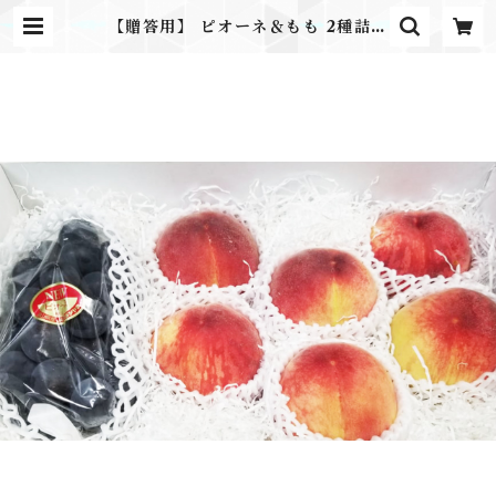
【贈答用】 ピオーネ＆もも 2種詰合
せ お中元 ギフト プレゼント | ふ
るさとのかほり