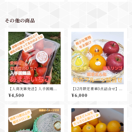
り物
その他の商品
【入荷次第発送】入手困難品
【12月限定豪華3点詰合せ】紅
愛媛産 あま恋いちご 1pk入 糖
まどんな ルレクチェ 蜜入りリ
¥4,500
¥6,000
度19度計測 ギフト プレゼント
ンゴ 豪華3点セット
贈り物 出産祝