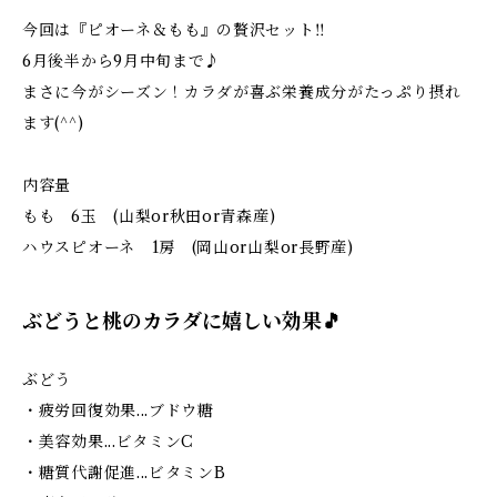
今回は『ピオーネ＆もも』の贅沢セット‼
6月後半から9月中旬まで♪
まさに今がシーズン！カラダが喜ぶ栄養成分がたっぷり摂れ
ます(^^)
内容量
もも 6玉 (山梨or秋田or青森産)
ハウスピオーネ 1房 (岡山or山梨or長野産)
ぶどうと桃のカラダに嬉しい効果🎵
ぶどう
・疲労回復効果...ブドウ糖
・美容効果...ビタミンC
・糖質代謝促進...ビタミンB