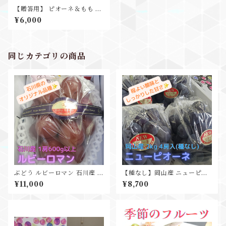
【贈答用】 ピオーネ＆もも 2
種詰合せ お中元 ギフト プレ
¥6,000
ゼント
同じカテゴリの商品
ぶどう ルビーロマン 石川産 超
【種なし】岡山産 ニューピオ
希少 大粒 1房 600g以上 化粧
ーネ 2kg 4房入 大房
¥11,000
¥8,700
箱入