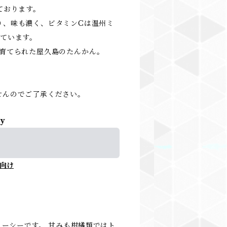
ております。
り、味も濃く、ビタミンCは温州ミ
っています。
て育てられた屋久島のたんかん。
せんのでご了承ください。
ly
向け
ーシーです。 甘みも柑橘類ではト