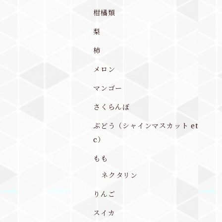
柑橘類
梨
柿
メロン
マンゴー
さくらんぼ
ぶどう（シャインマスカット et
c）
もも
ネクタリン
りんご
スイカ