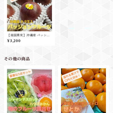
【南国果実】沖縄産 パッショ
ンフルーツ 1箱8-10玉入 L-3
¥3,200
L
その他の商品