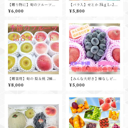
【贈り物に】旬のフルーツ詰
【バラ入】せとか 5kg L-2L
合せ3点セット シャインマス
約20入 家庭用に
¥6,000
¥5,800
カット 桃 ハウスみかん
ギフト プレゼント 贈答
用 お中元
【贈答用】旬の 梨＆桃 2種詰
【みんな大好き】種なしピオ
合せ ギフト 贈り物
ーネ&高糖度桃 詰合せセット
¥8,000
¥5,000
お中元 残暑見舞い ギフトプレ
ゼントに