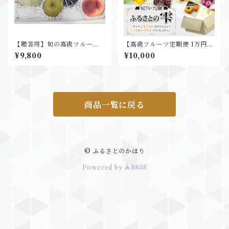
【贈答用】旬の高級フルーツ
【高級フルーツ定期便 1万円セ
詰め合わせ ～菊～
ット】フルーツプロデューサ
¥9,800
¥10,000
ーにお任せ ～旬の高級フル
ーツ贅沢詰合せセット~
商品一覧に戻る
© ふるさとのかほり
Powered by