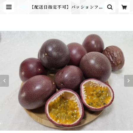
【配送日指定不可】パッションフル
ーツ 鹿児島県産 10pk(1pk3-5玉
入) 業務用 家庭用 | ふるさとのか
ほり