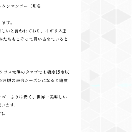
スタンマンゴー（別名
ります。
味しいと言われており、イギリス王
族たちもこぞって買い占めていると
クラス太陽のタマゴでも糖度15度以
-8月頃の最盛シーズンになると糖度
。
ンゴーよりは安く、世界一美味しい
思います。
)。