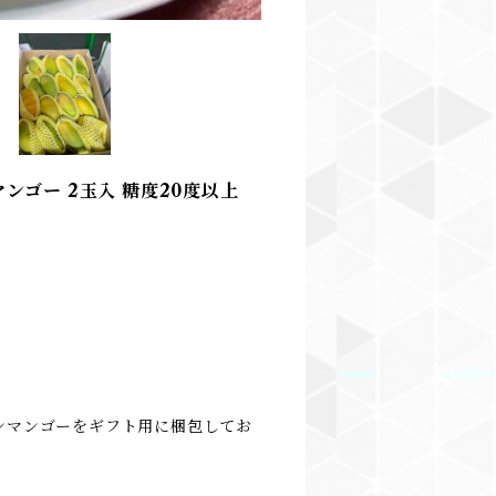
ゴー 2玉入 糖度20度以上
ンマンゴーをギフト用に梱包してお