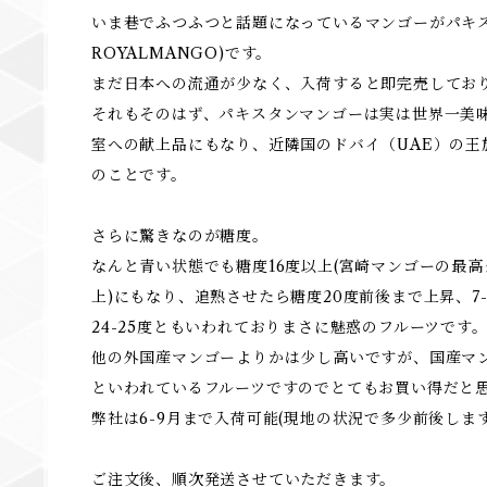
いま巷でふつふつと話題になっているマンゴーがパキ
ROYALMANGO)です。
まだ日本への流通が少なく、入荷すると即完売してお
それもそのはず、パキスタンマンゴーは実は世界一美
室への献上品にもなり、近隣国のドバイ（UAE）の王
のことです。
さらに驚きなのが糖度。
なんと青い状態でも糖度16度以上(宮崎マンゴーの最高
上)にもなり、追熟させたら糖度20度前後まで上昇、7
24-25度ともいわれておりまさに魅惑のフルーツです
他の外国産マンゴーよりかは少し高いですが、国産マ
といわれているフルーツですのでとてもお買い得だと
弊社は6-9月まで入荷可能(現地の状況で多少前後します
ご注文後、順次発送させていただきます。