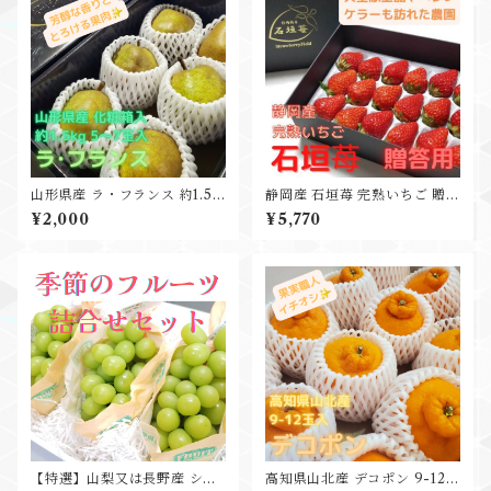
山形県産 ラ・フランス 約1.5k
静岡産 石垣苺 完熟いちご 贈答
g 5-7玉入 贈答用黒箱入
用 プレゼント ギフト
¥2,000
¥5,770
【特選】山梨又は長野産 シャ
高知県山北産 デコポン 9-12玉