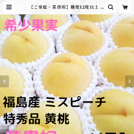
【ご家庭・業務用】糖度12度以上 福
島県産 特秀 黄金桃 ミスピーチ 黄貴
妃 | ふるさとのかほり