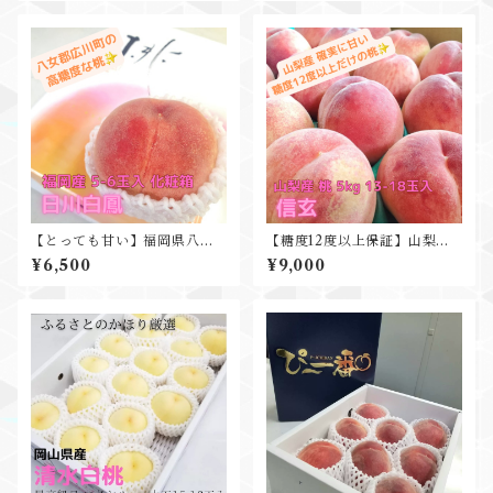
【とっても甘い】福岡県八女
【糖度12度以上保証】山梨産
郡広川町産 桃 日川白鳳 約1kg
桃 信玄 5kg 15-18玉入 確実に
¥6,500
¥9,000
5-6玉 化粧箱入 高糖度
美味しい