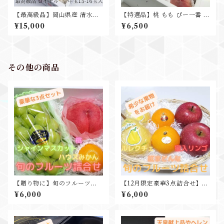
【最高級品】岡山県産 清水白
【特選品】桃 もも ぴー一番 8
桃 ロイヤル 14-16玉 贈答用
玉入 2㎏ ギフト・贈答用 糖度
¥15,000
¥6,500
ギフト お中元 お祝い プレゼン
12度以上
ト用に
その他の商品
【贈り物に】旬のフルーツ詰
【12月限定豪華3点詰合せ】紅
合せ3点セット シャインマス
まどんな ルレクチェ 蜜入りリ
¥6,000
¥6,000
カット 桃 ハウスみかん
ンゴ 豪華3点セット
ギフト プレゼント 贈答
用 お中元