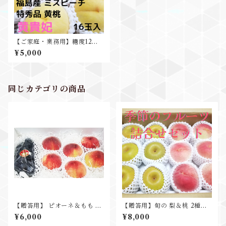
【ご家庭・業務用】糖度12度
以上 福島県産 特秀 黄金桃 ミ
¥5,000
スピーチ 黄貴妃
同じカテゴリの商品
【贈答用】 ピオーネ＆もも 2
【贈答用】旬の 梨＆桃 2種詰
種詰合せ お中元 ギフト プレ
合せ ギフト 贈り物
¥6,000
¥8,000
ゼント