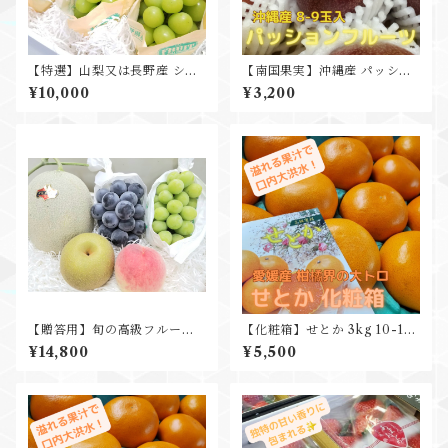
【特選】山梨又は長野産 シャ
【南国果実】沖縄産 パッショ
インマスカット 秀品 3房 化粧
ンフルーツ 1箱8-10玉入 L-3
¥10,000
¥3,200
箱込 ギフト プレゼント 贈答品
L
【贈答用】旬の高級フルーツ
【化粧箱】せとか 3kg 10-12
詰め合わせ ～藤～
玉入 贈り物 プレゼントに
¥14,800
¥5,500