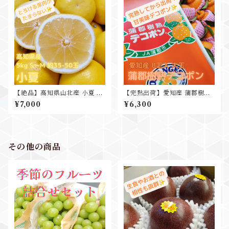
【絶品】高知県山北産 小夏 5k
【完熟出荷】愛知産 蒲郡樹熟
g S-M 35-50玉入
デコポン 3kg7-8玉入 高糖度
¥7,000
¥6,300
ギフト 贈り物
その他の商品