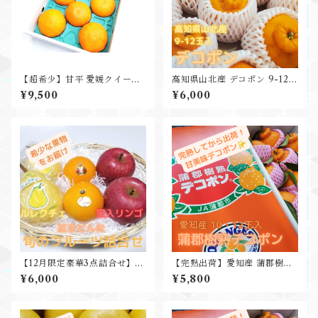
【超希少】甘平 愛媛クイーン
高知県山北産 デコポン 9-12玉
スプラッシュ 特秀品 ４L 8玉
入 約3kg
¥9,500
¥6,000
3㎏
【12月限定豪華3点詰合せ】紅
【完熟出荷】愛知産 蒲郡樹熟
まどんな ルレクチェ 蜜入りリ
デコポン 3kg10-12玉入 高糖
¥6,000
¥5,800
ンゴ 豪華3点セット
度