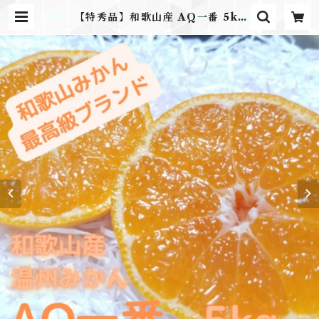
【特秀品】和歌山産 AQ一番 5kg
お歳暮 贈り物 ギフト プレゼント |
ふるさとのかほり