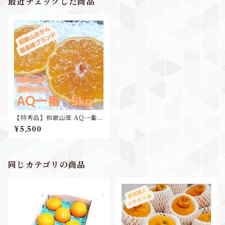
最近チェックした商品
【特秀品】和歌山産 AQ一番 5
kg お歳暮 贈り物 ギフト プレ
¥5,500
ゼント
同じカテゴリの商品