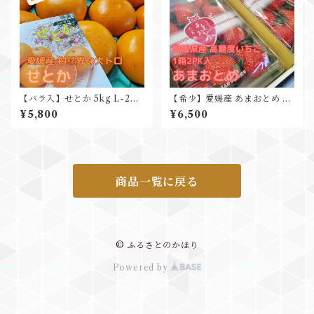
【バラ入】せとか 5kg L-2L
【希少】愛媛産 あまおとめ 2p
約20入 家庭用に
k入 寒締め栽培 高糖度いちご
¥5,800
¥6,500
商品一覧に戻る
© ふるさとのかほり
Powered by