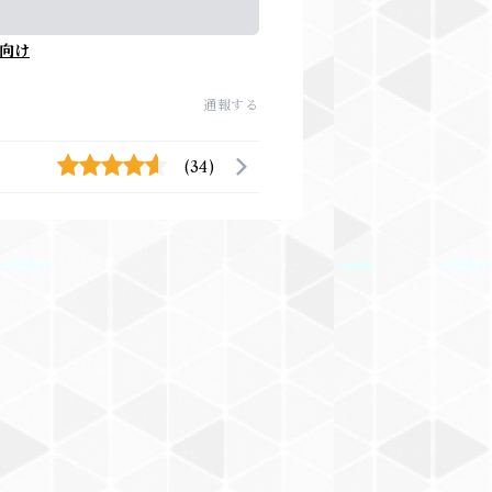
向け
通報する
(34)