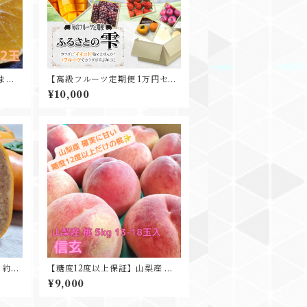
まど
【高級フルーツ定期便 1万円セッ
り物 ギ
ト】フルーツプロデューサーにお
¥10,000
任せ ～旬の高級フルーツ贅沢詰
合せセット~
約3.
【糖度12度以上保証】山梨産 桃
信玄 5kg 15-18玉入 確実に美味
¥9,000
しい