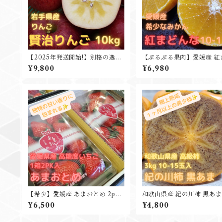
【2025年発送開始!】別格の逸
【ぷるぷる果肉】愛媛産 紅
品 岩手県産 賢治りんご 蜜入り
んな 10-12玉入 お歳暮 贈
¥9,800
¥6,980
んご 10kg 32-36玉入 お歳暮 贈
フト プレゼント
り物 プレゼント ギフト 業務用
【希少】愛媛産 あまおとめ 2pk
和歌山県産 紀の川柿 黒あま 
入 寒締め栽培 高糖度いちご
5kg 10-15玉入
¥6,500
¥4,800