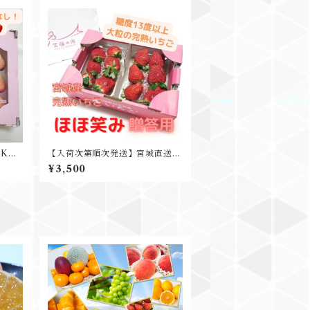
PK入
【入荷次第順次発送】宮城直送
ゼント
完熟 ほほ笑み(とちおとめ) レギ
¥3,500
ュラーサイズ 2L ５６８ｇ以上 宮
城亘理郡山元町