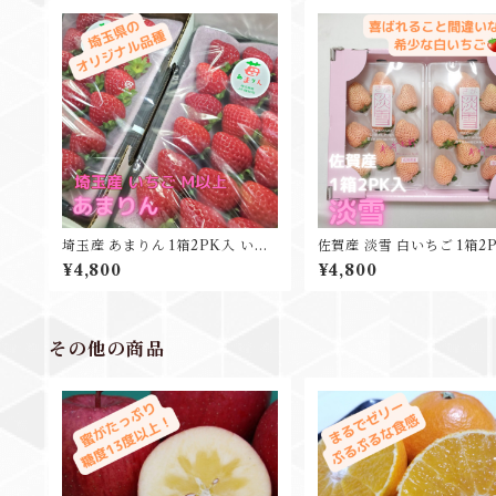
埼玉産 あまりん 1箱2PK入 いち
佐賀産 淡雪 白いちご 1箱2
ご プレゼント ご自宅用に
贈り物 贈答用 ギフト プレ
¥4,800
¥4,800
その他の商品