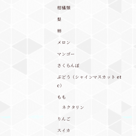
柑橘類
梨
柿
メロン
マンゴー
さくらんぼ
ぶどう（シャインマスカット et
c）
もも
ネクタリン
りんご
スイカ