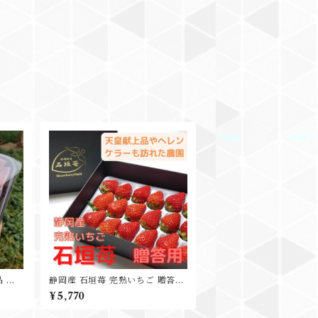
 愛
静岡産 石垣苺 完熟いちご 贈答用
度19
プレゼント ギフト
¥5,770
贈り物