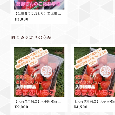
【生産者のこだわり】茨城産 高
野正利さんのとちおとめ 1箱2PK
¥3,000
入
同じカテゴリの商品
【入荷次第発送】入手困難品 愛
【入荷次第発送】入手困難品
媛産 あま恋いちご 2pk入 糖度19
媛産 あま恋いちご 1pk入 糖
¥9,000
¥4,500
度計測 ギフト プレゼント 贈り物
度計測 ギフト プレゼント 
出産祝
出産祝