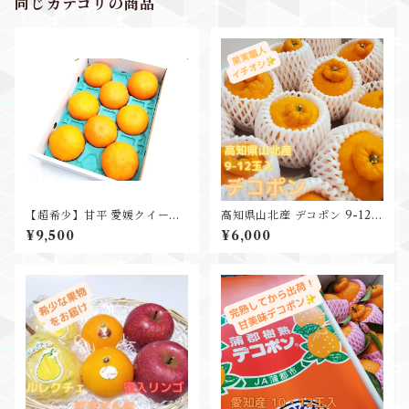
同じカテゴリの商品
【超希少】甘平 愛媛クイーン
高知県山北産 デコポン 9-12玉
スプラッシュ 特秀品 ４L 8玉
入 約3kg
¥9,500
¥6,000
3㎏