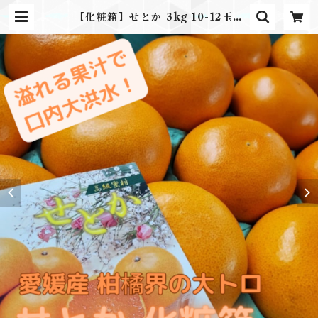
【化粧箱】せとか 3kg 10-12玉入
贈り物 プレゼントに | ふるさとのか
ほり