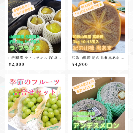
山形県産 ラ・フランス 約1.5k
和歌山県産 紀の川柿 黒あま 約
g 5-7玉入 贈答用黒箱入
3.5kg 10-15玉入
¥2,000
¥4,800