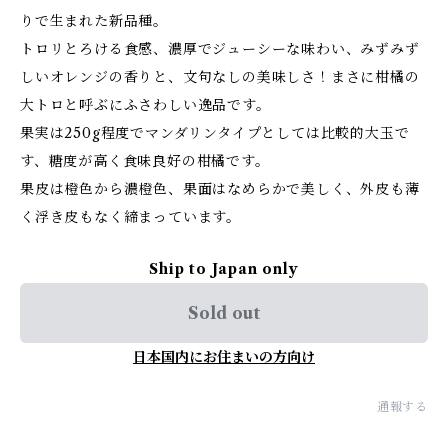
りで生まれた新品種。
トロリとろける食感、濃厚でジューシーな味わい、みずみず
しいオレンジの香りと、文句なしの美味しさ！まさに柑橘の
大トロと呼ぶにふさわしい逸品です。
果実は250g程度でマンダリンタイプとしては比較的大玉で
す、糖度が高く食味良好の柑橘です。
果皮は橙色から濃橙色、果面はなめらかで美しく、外皮も薄
く浮き皮もなく締まっています。
Ship to Japan only
Sold out
日本国内にお住まいの方向け
通報する