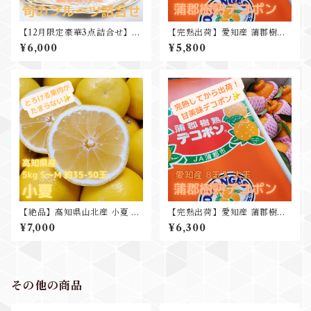
【12月限定豪華3点詰合せ】紅
【完熟出荷】愛知産 蒲郡樹熟
まどんな ルレクチェ 蜜入りリ
デコポン 3kg10-12玉入 高糖
¥6,000
¥5,800
ンゴ 豪華3点セット
度
【絶品】高知県山北産 小夏 5k
【完熟出荷】愛知産 蒲郡樹熟
g S-M 35-50玉入
デコポン 3kg7-8玉入 高糖度
¥7,000
¥6,300
ギフト 贈り物
その他の商品