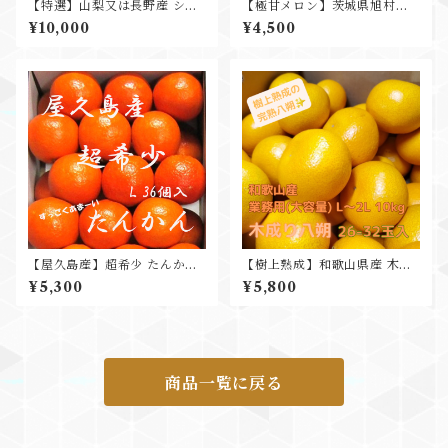
【特選】山梨又は長野産 シャ
【極甘メロン】茨城県旭村産
インマスカット 秀品 3房 化粧
アンデスメロン”特秀以上” 2玉
¥10,000
¥4,500
箱込 ギフト プレゼント 贈答品
糖度16度以上 化粧箱入 父の日
ギフト プレゼント 贈り物
【屋久島産】超希少 たんかん
【樹上熟成】和歌山県産 木成
みかん L 約36玉 5kg 3月まで
り八朔 10kg 業務用 26-32玉
¥5,300
¥5,800
入
商品一覧に戻る