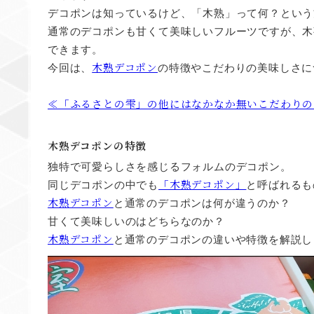
デコポンは知っているけど、「木熟」って何？という
通常のデコポンも甘くて美味しいフルーツですが、木
できます。
木熟デコポン
今回は、
の特徴やこだわりの美味しさに
≪「ふるさとの雫」の他にはなかなか無いこだわりの
木熟デコポン
の特徴
独特で可愛らしさを感じるフォルムのデコポン。
「木熟デコポン」
同じデコポンの中でも
と呼ばれるも
木熟デコポン
と通常のデコポンは何が違うのか？
甘くて美味しいのはどちらなのか？
木熟デコポン
と通常のデコポンの違いや特徴を解説し