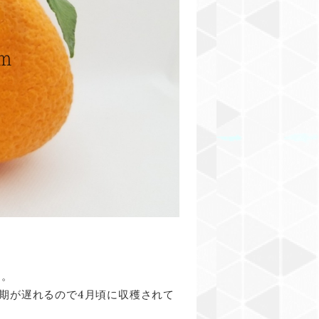
す。
4
期が遅れるので
月頃に収穫されて