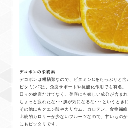
デコポンの栄養素
C
デコポンは柑橘類なので、ビタミン
をたっぷりと含
C
ビタミン
は、免疫サポートや抗酸化作用でも有名。
日々の健康だけでなく、美容にも嬉しい成分が含まれ
ちょっと疲れたな･･･肌が気になるな･･･というとき
その他にもクエン酸やカリウム、カロテン、食物繊維
比較的カロリーが少ないフルーツなので、甘いものが
にもピッタリです。