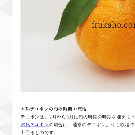
木熟デコポンの旬の時期や産地
2
5
デコポンは、
月から
月に旬の時期の時期を迎えま
木熟デコポン
の場合は、通常のデコポンよりも収穫時
出回るものです。