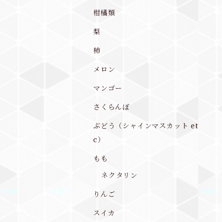
柑橘類
梨
柿
メロン
マンゴー
さくらんぼ
ぶどう（シャインマスカット et
c）
もも
ネクタリン
りんご
スイカ