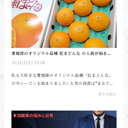
愛媛産のオリジナル品種 紅まどんな の入荷が始まりま
した！
2023/11/17 15:58
私も大好きな愛媛産のオリジナル品種「紅まどんな」
が今シーズンも始まりました✨人気の秘密は"まるでゼ
リーのような食感"と言われいる果肉と、紅い果肉から
続きを読む
あふれる甘い果汁と豊かな香り🍊果実を包丁でカット
し...