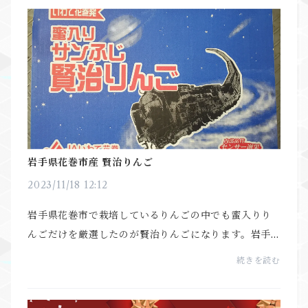
さ...
岩手県花巻市産 賢治りんご
2023/11/18 12:12
岩手県花巻市で栽培しているりんごの中でも蜜入りり
んごだけを厳選したのが賢治りんごになります。岩手
県のリンゴのほとんどが完熟状態で出荷する為、その
続きを読む
深い味わいと芳醇な香りは衝撃に近い美味しさ🤤🍎賢
治り...