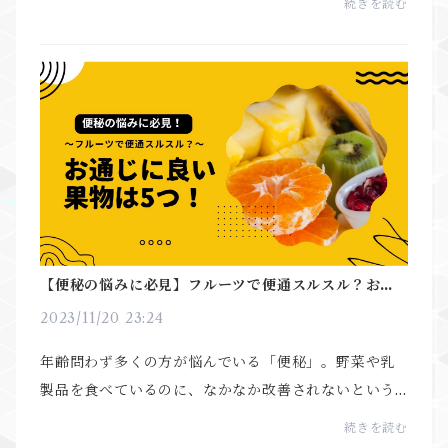
続きを読む
り酸味が少なくとても甘く感じる上とてもジューシー
でし...
【便秘の悩みに必見】フルーツで便通スルスル？お通
じに良い果物は5つ！
2023/11/20 23:24
年齢問わず多くの方が悩んでいる「便秘」。野菜や乳
製品を食べているのに、なかなか改善されないという
声も多く見受けられます。そこで便通の救世主となり
続きを読む
得るのが、栄養が豊富な「フルーツ」です。フルーツ