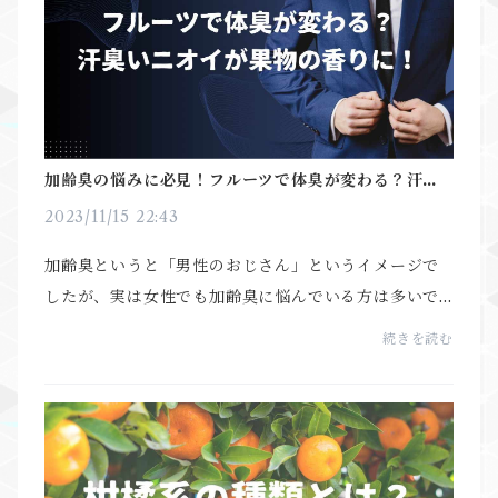
加齢臭の悩みに必見！フルーツで体臭が変わる？汗臭
いニオイが果物の香りに！
2023/11/15 22:43
加齢臭というと「男性のおじさん」というイメージで
したが、実は女性でも加齢臭に悩んでいる方は多いで
す。また、体臭は夏だけでなく、冬場も体臭がキツく
続きを読む
なると言われています。「頭皮が匂う」「耳の裏や鼻
が脂...