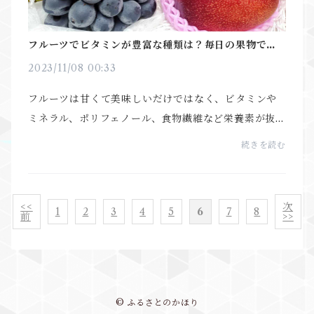
フルーツでビタミンが豊富な種類は？毎日の果物で健
康に！
2023/11/08 00:33
フルーツは甘くて美味しいだけではなく、ビタミンや
ミネラル、ポリフェノール、食物繊維など栄養素が抜群
の食べ物です。健康を気にしている方でサプリメント
続きを読む
を飲む方もいますが、手軽に飲めても栄養素はそれで
は...
<<
次
1
2
3
4
5
6
7
8
前
>>
© ふるさとのかほり